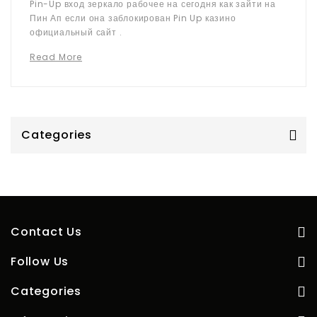
Pin-Up вход зеркало рабочее на сегодня как зайти на
Пин Ап если она заблокирован Pin Up казино
официальный сайт .
Read More
Categories
Contact Us
Follow Us
Categories